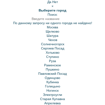
Да
Нет
×
Выберите город
Поиск:
По данному запросу ни одного города не найдено!
Москва
Щелково
Шатура
Чехов
Солнечногорск
Сергиев Посад
Хотьково
Ступино
Руза
Раменское
Пушкино
Павловский Посад
Одинцово
Кубинка
Голицыно
Ногинск
Электроугли
Старая Купавна
Апрелевка