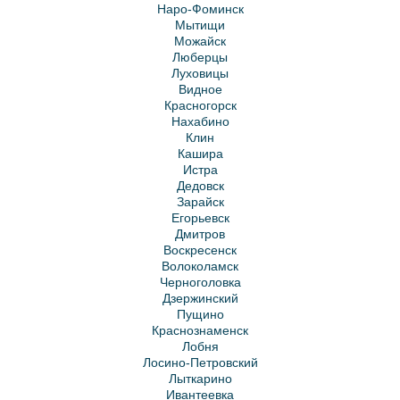
Наро-Фоминск
Мытищи
Можайск
Люберцы
Луховицы
Видное
Красногорск
Нахабино
Клин
Кашира
Истра
Дедовск
Зарайск
Егорьевск
Дмитров
Воскресенск
Волоколамск
Черноголовка
Дзержинский
Пущино
Краснознаменск
Лобня
Лосино-Петровский
Лыткарино
Ивантеевка