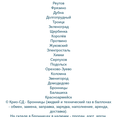
Реутов
Фрязино
Дубна
Долгопрудный
Троицк
Зеленоград
Щербинка
Королёв
Протвино
Жуковский
Электросталь
Химки
Серпухов
Подольск
Орехово-Зуево
Коломна
Звенигород
Домодедово
Бронницы
Балашиха
Красноармейск
© Крио-СД - Бронницы (жидкий и технический газ в баллонах
- обмен, замена, заправка, зарядка, наполнение, аренда,
доставка).
На складе в Бронницах в наличии -
пропан
,
азот
,
аргон
,